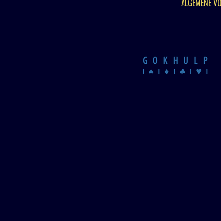
ALGEMENE V