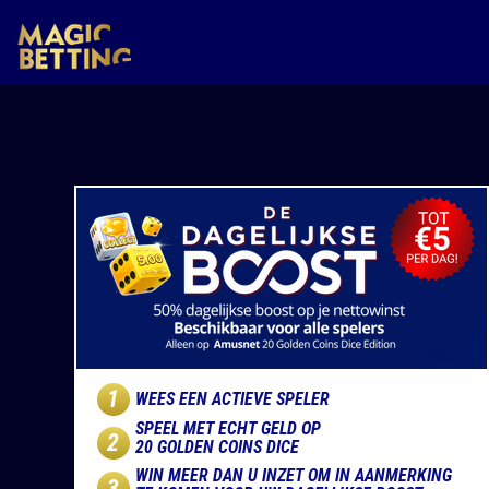
1
WEES EEN ACTIEVE SPELER
SPEEL MET ECHT GELD OP
2
20 GOLDEN COINS DICE
WIN MEER DAN U INZET OM IN AANMERKING
3